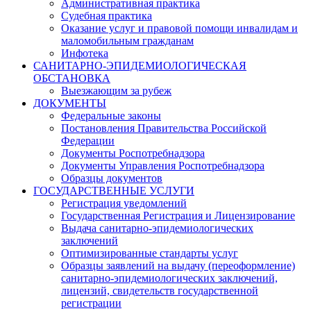
Административная практика
Судебная практика
Оказание услуг и правовой помощи инвалидам и
маломобильным гражданам
Инфотека
САНИТАРНО-ЭПИДЕМИОЛОГИЧЕСКАЯ
ОБСТАНОВКА
Выезжающим за рубеж
ДОКУМЕНТЫ
Федеральные законы
Постановления Правительства Российской
Федерации
Документы Роспотребнадзора
Документы Управления Роспотребнадзора
Образцы документов
ГОСУДАРСТВЕННЫЕ УСЛУГИ
Регистрация уведомлений
Государственная Регистрация и Лицензирование
Выдача санитарно-эпидемиологических
заключений
Оптимизированные стандарты услуг
Образцы заявлений на выдачу (переоформление)
санитарно-эпидемиологических заключений,
лицензий, свидетельств государственной
регистрации