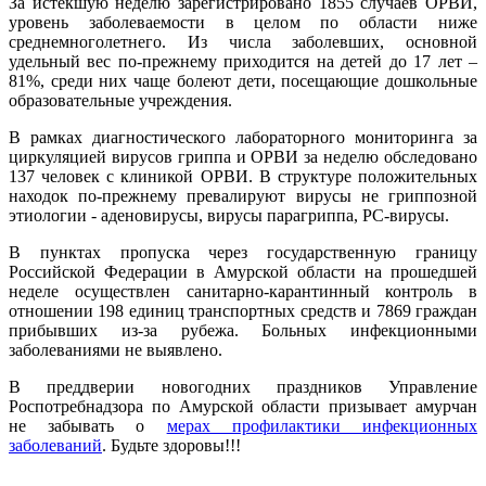
За истекшую неделю зарегистрировано 1855 случаев ОРВИ,
уровень заболеваемости в целом по области ниже
среднемноголетнего. Из числа заболевших, основной
удельный вес по-прежнему приходится на детей до 17 лет –
81%, среди них чаще болеют дети, посещающие дошкольные
образовательные учреждения.
В рамках диагностического лабораторного мониторинга за
циркуляцией вирусов гриппа и ОРВИ за неделю обследовано
137 человек с клиникой ОРВИ. В структуре положительных
находок по-прежнему превалируют вирусы не гриппозной
этиологии - аденовирусы, вирусы парагриппа, РС-вирусы.
В пунктах пропуска через государственную границу
Российской Федерации в Амурской области на прошедшей
неделе осуществлен санитарно-карантинный контроль в
отношении 198 единиц транспортных средств и 7869 граждан
прибывших из-за рубежа. Больных инфекционными
заболеваниями не выявлено.
В преддверии новогодних праздников Управление
Роспотребнадзора по Амурской области призывает амурчан
не забывать о
мерах профилактики инфекционных
заболеваний
. Будьте здоровы!!!