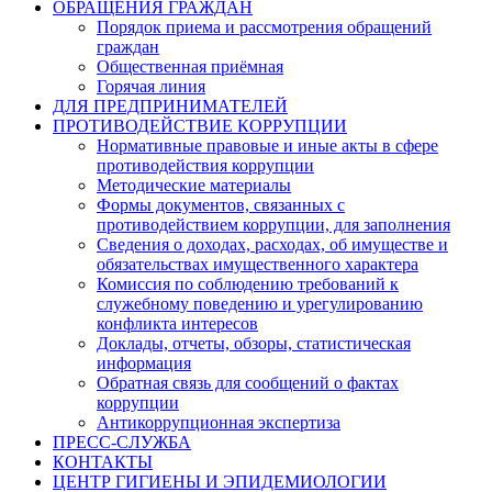
ОБРАЩЕНИЯ ГРАЖДАН
Порядок приема и рассмотрения обращений
граждан
Общественная приёмная
Горячая линия
ДЛЯ ПРЕДПРИНИМАТЕЛЕЙ
ПРОТИВОДЕЙСТВИЕ КОРРУПЦИИ
Нормативные правовые и иные акты в сфере
противодействия коррупции
Методические материалы
Формы документов, связанных с
противодействием коррупции, для заполнения
Сведения о доходах, расходах, об имуществе и
обязательствах имущественного характера
Комиссия по соблюдению требований к
служебному поведению и урегулированию
конфликта интересов
Доклады, отчеты, обзоры, статистическая
информация
Обратная связь для сообщений о фактах
коррупции
Антикоррупционная экспертиза
ПРЕСС-СЛУЖБА
КОНТАКТЫ
ЦЕНТР ГИГИЕНЫ И ЭПИДЕМИОЛОГИИ