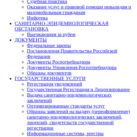
Судебная практика
Оказание услуг и правовой помощи инвалидам и
маломобильным гражданам
Инфотека
САНИТАРНО-ЭПИДЕМИОЛОГИЧЕСКАЯ
ОБСТАНОВКА
Выезжающим за рубеж
ДОКУМЕНТЫ
Федеральные законы
Постановления Правительства Российской
Федерации
Документы Роспотребнадзора
Документы Управления Роспотребнадзора
Образцы документов
ГОСУДАРСТВЕННЫЕ УСЛУГИ
Регистрация уведомлений
Государственная Регистрация и Лицензирование
Выдача санитарно-эпидемиологических
заключений
Оптимизированные стандарты услуг
Образцы заявлений на выдачу (переоформление)
санитарно-эпидемиологических заключений,
лицензий, свидетельств государственной
регистрации
Информационные системы, реестры